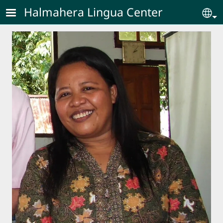
Skip to main content
Halmahera Lingua Center
Se