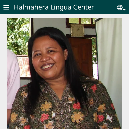
Skip to main content
Halmahera Lingua Center
Se